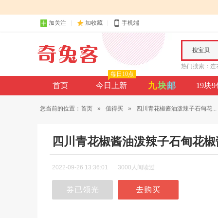
加关注
加收藏
手机端
搜宝贝
热门搜索：
连
每日10点
九
块
邮
首页
今日上新
19块
您当前的位置：
首页
»
值得买
»
四川青花椒酱油泼辣子石甸花...
四川青花椒酱油泼辣子石甸花椒
2022-09-26 13:36:01
3000人阅读过
券已领光
去购买