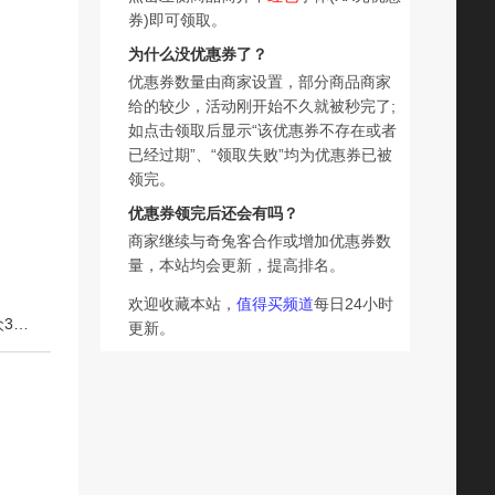
券)即可领取。
为什么没优惠券了？
优惠券数量由商家设置，部分商品商家
给的较少，活动刚开始不久就被秒完了;
如点击领取后显示“该优惠券不存在或者
已经过期”、“领取失败”均为优惠券已被
领完。
优惠券领完后还会有吗？
商家继续与奇兔客合作或增加优惠券数
量，本站均会更新，提高排名。
欢迎收藏本站，
值得买频道
每日24小时
下一篇：法国Eternelle珠宝原创梦幻星球项链纯银锁骨链小众38节礼物
更新。