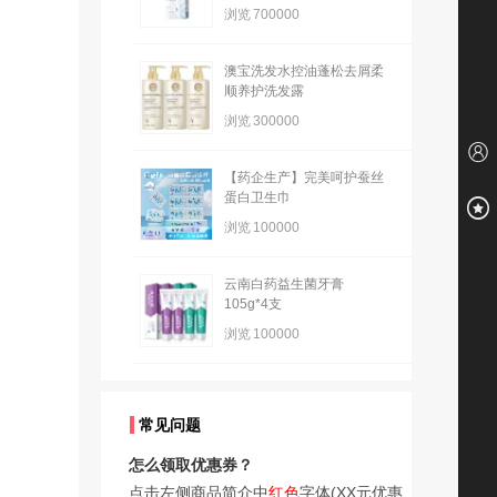
浏览
700000
澳宝洗发水控油蓬松去屑柔
顺养护洗发露
浏览
300000
【药企生产】完美呵护蚕丝
蛋白卫生巾
浏览
100000
云南白药益生菌牙膏
105g*4支
浏览
100000
常见问题
怎么领取优惠券？
点击左侧商品简介中
红色
字体(XX元优惠