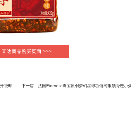
> 直达商品购买页面 >>>
上一篇：爱吃黑鸡爪麻辣味无骨凤爪250g批发网红零食开袋即食凉拌菜