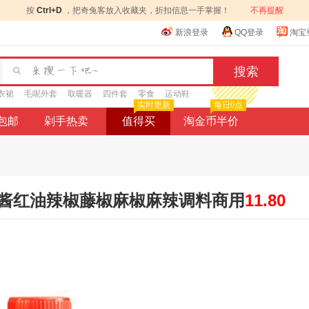
按
Ctrl+D
，把奇兔客放入收藏夹，折扣信息一手掌握！
不再提醒
新浪登录
QQ登录
淘宝
衣裙
毛呢外套
取暖器
四件套
零食
运动鞋
实时更新
每日0点
9包邮
剁手热卖
值得买
淘金币半价
酱红油辣椒藤椒麻椒麻辣调料商用
11.80