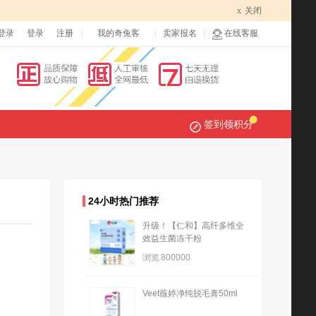
x
关闭
登录
登录
注册
我的奇兔客
卖家报名
在线客服
签到领积分
24小时热门推荐
升级！【仁和】高纤多维全
效益生菌冻干粉
浏览
800000
Veet薇婷净纯脱毛膏50ml