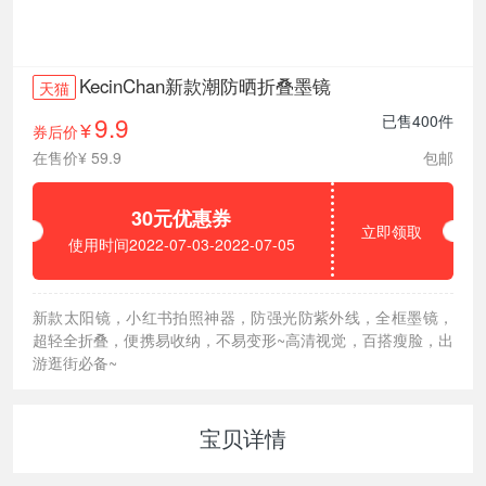
KecinChan新款潮防晒折叠墨镜
天猫
9.9
已售400件
券后价
¥
在售价¥ 59.9
包邮
30元优惠券
立即领取
使用时间2022-07-03-2022-07-05
新款太阳镜，小红书拍照神器，防强光防紫外线，全框墨镜，
超轻全折叠，便携易收纳，不易变形~高清视觉，百搭瘦脸，出
游逛街必备~
宝贝详情