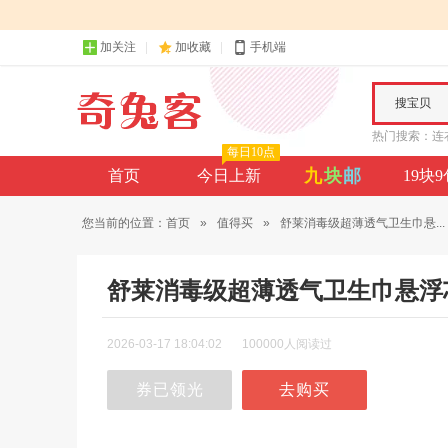
加关注
加收藏
手机端
搜宝贝
热门搜索：
连
每日10点
九
块
邮
首页
今日上新
19块
您当前的位置：
首页
»
值得买
»
舒莱消毒级超薄透气卫生巾悬...
舒莱消毒级超薄透气卫生巾悬浮
2026-03-17 18:04:02
100000人阅读过
券已领光
去购买