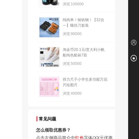
浏览
100000
纯肉单！铭钒钢！【32合
一】螺丝刀套装
浏览
90000
淘金币20.1元/意大利小帆
船纯色船袜7双
浏览
50000
得力尺子小学生多功能万花
尺绘图尺
浏览
40000
常见问题
怎么领取优惠券？
点击左侧商品简介中
红色
字体(XX元优惠