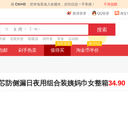
按
Ctrl+D
，把奇兔客放入收藏夹，折扣信息一手掌握！
不再提醒
新浪登录
QQ登录
淘宝
衣裙
毛呢外套
取暖器
四件套
零食
运动鞋
实时更新
每日0点
9包邮
剁手热卖
值得买
淘金币半价
芯防侧漏日夜用组合装姨妈巾女整箱
34.90