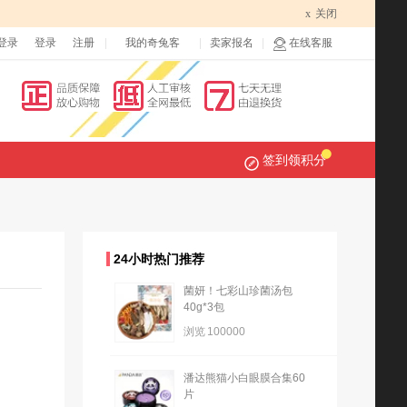
x
关闭
登录
登录
注册
我的奇兔客
卖家报名
在线客服
签到领积分
24小时热门推荐
菌妍！七彩山珍菌汤包
40g*3包
浏览
100000
潘达熊猫小白眼膜合集60
片