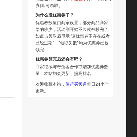
券)即可领取。
为什么没优惠券了？
优惠券数量由商家设置，部分商品商家
给的较少，活动刚开始不久就被秒完了;
如点击领取后显示“该优惠券不存在或者
已经过期”、“领取失败”均为优惠券已被
领完。
优惠券领完后还会有吗？
商家继续与奇兔客合作或增加优惠券数
量，本站均会更新，提高排名。
欢迎收藏本站，
值得买频道
每日24小时
下一篇：Haier/海尔足疗机脚底按摩器全自动揉捏加热穴位脚部足底按摩仪
更新。