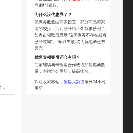
券)即可领取。
为什么没优惠券了？
优惠券数量由商家设置，部分商品商家
给的较少，活动刚开始不久就被秒完了;
如点击领取后显示“该优惠券不存在或者
已经过期”、“领取失败”均为优惠券已被
领完。
优惠券领完后还会有吗？
商家继续与奇兔客合作或增加优惠券数
量，本站均会更新，提高排名。
欢迎收藏本站，
值得买频道
每日24小时
下一篇：山东甄智美妃东阿手工阿胶固元糕礼盒即食精美礼盒阿胶糕500g
更新。