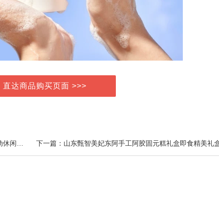
> 直达商品购买页面 >>>
上一篇：【两件套】A21童装中大童棉圆领夏季潮童运动休闲帅外穿套装百搭