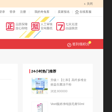
x
关闭
登录
登录
注册
我的奇兔客
卖家报名
在线客服
签到领积分
24小时热门推荐
升级！【仁和】高纤多维全
效益生菌冻干粉
浏览
800000
Veet薇婷净纯脱毛膏50ml