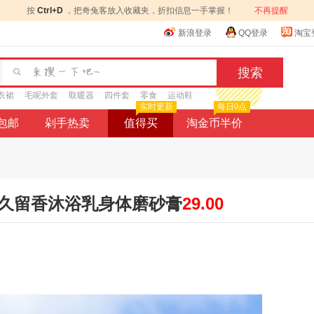
按
Ctrl+D
，把奇兔客放入收藏夹，折扣信息一手掌握！
不再提醒
新浪登录
QQ登录
淘宝
衣裙
毛呢外套
取暖器
四件套
零食
运动鞋
实时更新
每日0点
9包邮
剁手热卖
值得买
淘金币半价
露持久留香沐浴乳身体磨砂膏
29.00