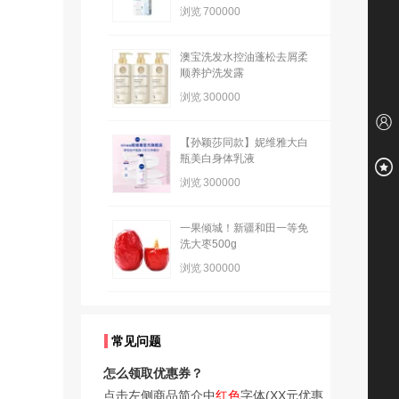
浏览
700000
澳宝洗发水控油蓬松去屑柔
顺养护洗发露
浏览
300000
【孙颖莎同款】妮维雅大白
瓶美白身体乳液
浏览
300000
一果倾城！新疆和田一等免
洗大枣500g
浏览
300000
常见问题
怎么领取优惠券？
点击左侧商品简介中
红色
字体(XX元优惠