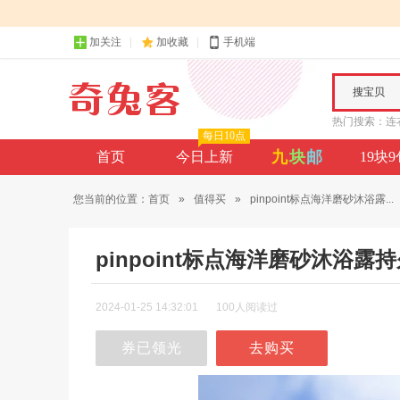
加关注
加收藏
手机端
搜宝贝
热门搜索：
连
每日10点
九
块
邮
首页
今日上新
19块
您当前的位置：
首页
»
值得买
»
pinpoint标点海洋磨砂沐浴露...
pinpoint标点海洋磨砂沐浴
2024-01-25 14:32:01
100人阅读过
券已领光
去购买