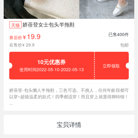
娇蓓登女士包头半拖鞋
天猫
19.9
已售400件
券后价
¥
在售价¥ 29.9
包邮
10元优惠券
立即领取
使用时间2022-05-10-2022-05-13
娇蓓登-包头懒人半拖鞋，三色可选。不挑人，任何年龄段都可
以穿~超级温柔的款式！四季都适穿！而且穿上就显得脚特细！
...
宝贝详情