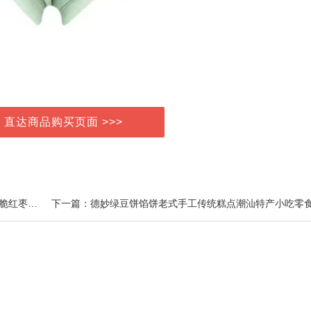
> 直达商品购买页面 >>>
上一篇：十月红200g*2袋包装河北黄骅脆冬枣无核枣酥脆红枣香脆