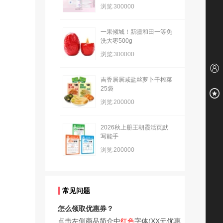
浏览
300000
一果倾城！新疆和田一等免
洗大枣500g
浏览
300000
吉香居居减盐丝萝卜干榨菜
25袋
浏览
200000
2026秋上册王朝霞活页默
写能手
浏览
200000
常见问题
怎么领取优惠券？
点击左侧商品简介中
红色
字体(XX元优惠