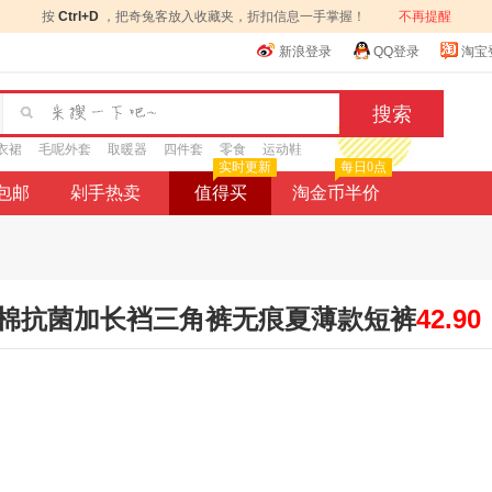
按
Ctrl+D
，把奇兔客放入收藏夹，折扣信息一手掌握！
不再提醒
新浪登录
QQ登录
淘宝
衣裙
毛呢外套
取暖器
四件套
零食
运动鞋
实时更新
每日0点
9包邮
剁手热卖
值得买
淘金币半价
棉抗菌加长裆三角裤无痕夏薄款短裤
42.90