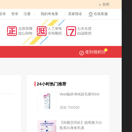
x
关闭
登录
登录
注册
我的奇兔客
卖家报名
在线客服
签到领积分
24小时热门推荐
Veet薇婷净纯脱毛膏50ml
浏览
700000
【孙颖莎同款】妮维雅大白
瓶美白身体乳液