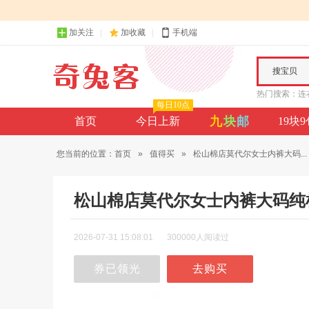
加关注
加收藏
手机端
搜宝贝
热门搜索：
连
每日10点
九
块
邮
首页
今日上新
19块
您当前的位置：
首页
»
值得买
»
松山棉店莫代尔女士内裤大码...
松山棉店莫代尔女士内裤大码纯
2026-07-31 15:08:01
300000人阅读过
券已领光
去购买