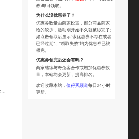
券)即可领取。
为什么没优惠券了？
优惠券数量由商家设置，部分商品商家
给的较少，活动刚开始不久就被秒完了;
如点击领取后显示“该优惠券不存在或者
已经过期”、“领取失败”均为优惠券已被
领完。
优惠券领完后还会有吗？
商家继续与奇兔客合作或增加优惠券数
量，本站均会更新，提高排名。
欢迎收藏本站，
值得买频道
每日24小时
下一篇：德妙绿豆饼馅饼老式手工传统糕点潮汕特产小吃零食休闲美食品茶点
更新。