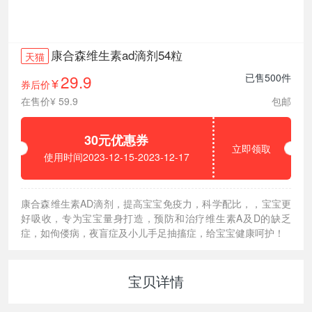
康合森维生素ad滴剂54粒
天猫
29.9
已售500件
券后价
¥
在售价¥ 59.9
包邮
30元优惠券
立即领取
使用时间2023-12-15-2023-12-17
康合森维生素AD滴剂，提高宝宝免疫力，科学配比，，宝宝更
好吸收，专为宝宝量身打造，预防和治疗维生素A及D的缺乏
症，如佝偻病，夜盲症及小儿手足抽搐症，给宝宝健康呵护！
宝贝详情