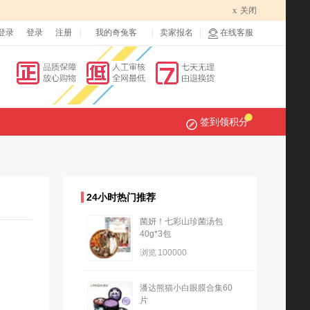
x
关闭
登录
登录
注册
我的奇兔客
卖家报名
在线客服
签到领积分
24小时热门推荐
菌妍！七彩山珍菌汤包
40g*3包
浏览
100000
潘达熊猫小白眼膜合集60
片