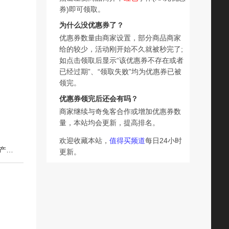
券)即可领取。
为什么没优惠券了？
优惠券数量由商家设置，部分商品商家
给的较少，活动刚开始不久就被秒完了;
如点击领取后显示“该优惠券不存在或者
已经过期”、“领取失败”均为优惠券已被
领完。
优惠券领完后还会有吗？
商家继续与奇兔客合作或增加优惠券数
量，本站均会更新，提高排名。
欢迎收藏本站，
值得买频道
每日24小时
下一篇：一品爽黄花菜200g日晒无硫金针菜干 脱水蔬菜土特产干货超市同款
更新。