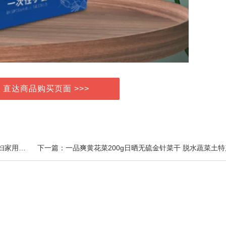
> 直达商品购买页面 >>>
上一篇：电蚊香电蚊液蚊香液防蚊水灭蚊水无味婴儿孕妇家用驱蚊液电蚊器