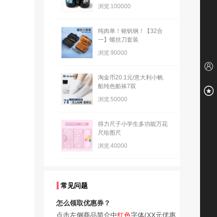
浏览
100000
纯肉单！铭钒钢！【32合
一】螺丝刀套装
浏览
90000
淘金币20.1元/意大利小帆
船纯色船袜7双
浏览
50000
得力尺子小学生多功能万花
尺绘图尺
浏览
40000
常见问题
怎么领取优惠券？
点击左侧商品简介中
红色
字体(XX元优惠