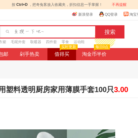
按
Ctrl+D
，把奇兔客放入收藏夹，折扣信息一手掌握！
不再提醒
新浪登录
QQ登录
淘宝
衣裙
毛呢外套
取暖器
四件套
零食
运动鞋
实时更新
每日0点
9包邮
剁手热卖
值得买
淘金币半价
用塑料透明厨房家用薄膜手套100只
3.00