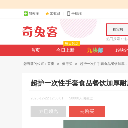
加关注
加收藏
手机端
搜宝贝
热门搜索：
连
每日10点
九
块
邮
首页
今日上新
19块
您当前的位置：
首页
»
值得买
»
超护一次性手套食品餐饮加厚...
超护一次性手套食品餐饮加厚耐
2023-12-22 12:50:01
50000人阅读过
券已领光
去购买