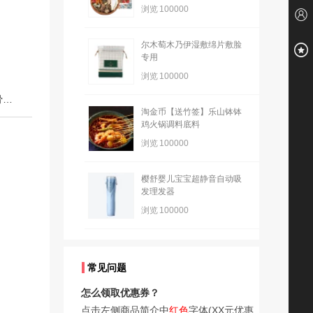
浏览
100000
尔木萄木乃伊湿敷绵片敷脸
专用
浏览
100000
下一篇：艾兰得氨糖软骨素维生素D钙片 中老年护关节补软骨增加骨密度
淘金币【送竹签】乐山钵钵
鸡火锅调料底料
浏览
100000
樱舒婴儿宝宝超静音自动吸
发理发器
浏览
100000
常见问题
怎么领取优惠券？
点击左侧商品简介中
红色
字体(XX元优惠