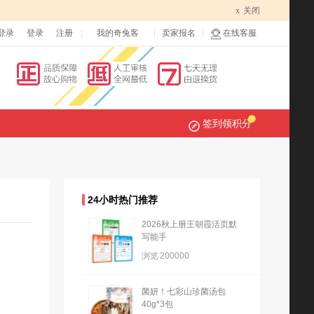
x
关闭
登录
登录
注册
我的奇兔客
卖家报名
在线客服
签到领积分
24小时热门推荐
2026秋上册王朝霞活页默
写能手
浏览
200000
菌妍！七彩山珍菌汤包
40g*3包