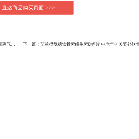
> 直达商品购买页面 >>>
上一篇：AUTUMN&CA.秋蔻 绿宝石持久遮瑕高倍耐晒隔离气垫保湿干皮粉底女