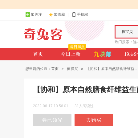
加关注
加收藏
手机端
搜宝贝
热门搜索：
连
每日10点
九
块
邮
首页
今日上新
19块
您当前的位置：
首页
»
值得买
»
【协和】原本自然膳食纤维益...
【协和】原本自然膳食纤维益生菌
2022-06-17 10:56:01
31人阅读过
券已领光
去购买