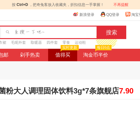
按
Ctrl+D
，把奇兔客放入收藏夹，折扣信息一手掌握！
不再提醒
新浪登录
QQ登录
淘宝
衣裙
毛呢外套
取暖器
四件套
零食
运动鞋
实时更新
每日0点
9包邮
剁手热卖
值得买
淘金币半价
粉大人调理固体饮料3g*7条旗舰店
7.90