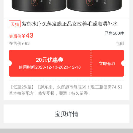
紫郁水疗免蒸发膜正品女改善毛躁顺滑补水
天猫
43
已售500件
券后价
¥
在售价¥ 63
包邮
20元优惠券
立即领取
使用时间2023-12-13-2023-12-18
【低至25/瓶】【胖东来、永辉超市每瓶69！现三瓶仅需74.5】
草本植萃配方，修复受损，顺滑！持久留香！
宝贝详情