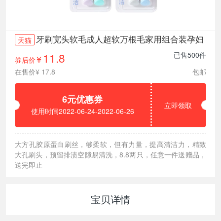
牙刷宽头软毛成人超软万根毛家用组合装孕妇
天猫
11.8
已售500件
券后价
¥
在售价¥ 17.8
包邮
6元优惠券
立即领取
使用时间2022-06-24-2022-06-26
大方孔胶原蛋白刷丝，够柔软，但有力量，提高清洁力，精致
大孔刷头，预留排渍空隙易清洗，8.8两只，任意一件送赠品，
送完即止
宝贝详情