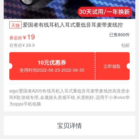
爱国者有线耳机入耳式重低音耳麦带麦线控
天猫
19
已售800件
券后价
¥
在售价¥ 29.9
包邮
10元优惠券
立即领取
使用时间2022-06-23-2022-06-30
aigo/爱国者A200有线耳机入耳式重低音耳麦带麦线控高音质全
民K歌游戏专用,金属接头质感不错,长度刚好,适用于小米vivo华
为oppo手机电脑
宝贝详情