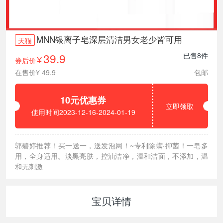
MNN银离子皂深层清洁男女老少皆可用
天猫
39.9
已售8件
券后价
¥
在售价¥ 49.9
包邮
10元优惠券
立即领取
使用时间2023-12-16-2024-01-19
郭碧婷推荐！买一送一，送发泡网！~专利除螨·抑菌！一皂多
用，全身适用。淡黑亮肤，控油洁净，温和洁面，不添加，温
和无刺激
宝贝详情