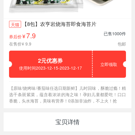
【8包】农亨岩烧海苔即食海苔片
天猫
7.9
已售1000件
券后价
¥
在售价¥ 9.9
包邮
2元优惠券
立即领取
使用时间2023-12-15-2023-12-17
【原味/烧烤味/番茄味任选日期新鲜】儿时回味，酥脆过瘾！精
选干条斑紫菜，蕴含着浓浓的海之味！孕妇儿童都爱吃！口口
香脆，头水海苔，美味有营养！0添加非油炸，不上火！抢
宝贝详情