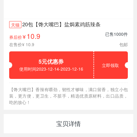
20包【馋大嘴巴】盐焗素鸡筋辣条
天猫
10.9
已售1000件
券后价
¥
在售价¥ 10.9
包邮
5元优惠券
立即领取
使用时间2023-12-14-2023-12-16
【馋大嘴巴】香辣有嚼劲，韧性才够味，满口留香，独立小包
装，更方便，更卫生，不脏手，精选优质原材料，出口品质，
吃的放心！
宝贝详情