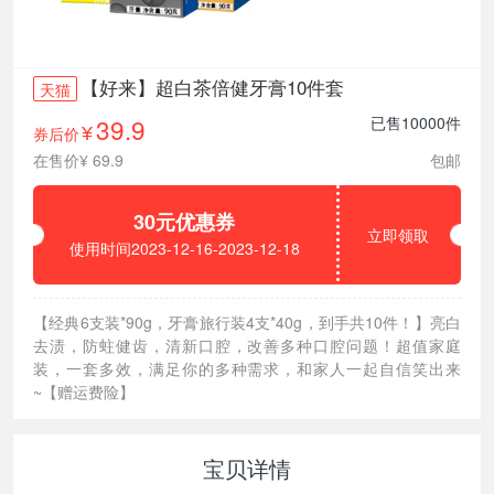
【好来】超白茶倍健牙膏10件套
天猫
39.9
已售10000件
券后价
¥
在售价¥ 69.9
包邮
30元优惠券
立即领取
使用时间2023-12-16-2023-12-18
【经典6支装*90g，牙膏旅行装4支*40g，到手共10件！】亮白
去渍，防蛀健齿，清新口腔，改善多种口腔问题！超值家庭
装，一套多效，满足你的多种需求，和家人一起自信笑出来
~【赠运费险】
宝贝详情