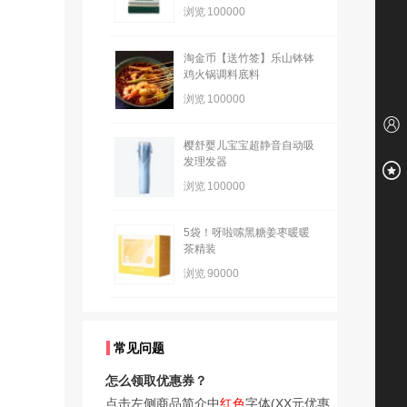
浏览
100000
淘金币【送竹签】乐山钵钵
鸡火锅调料底料
浏览
100000
樱舒婴儿宝宝超静音自动吸
发理发器
浏览
100000
5袋！呀啦嗦黑糖姜枣暖暖
茶精装
浏览
90000
常见问题
怎么领取优惠券？
点击左侧商品简介中
红色
字体(XX元优惠