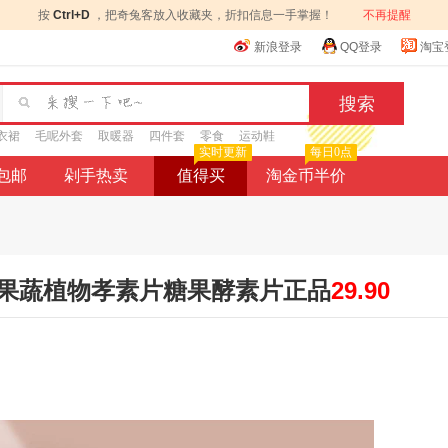
按
Ctrl+D
，把奇兔客放入收藏夹，折扣信息一手掌握！
不再提醒
新浪登录
QQ登录
淘宝
衣裙
毛呢外套
取暖器
四件套
零食
运动鞋
实时更新
每日0点
9包邮
剁手热卖
值得买
淘金币半价
果蔬植物孝素片糖果酵素片正品
29.90