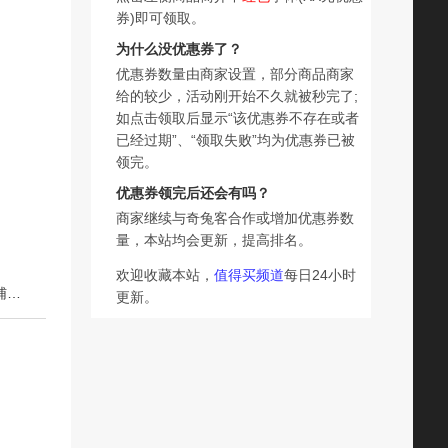
券)即可领取。
为什么没优惠券了？
优惠券数量由商家设置，部分商品商家
给的较少，活动刚开始不久就被秒完了;
如点击领取后显示“该优惠券不存在或者
已经过期”、“领取失败”均为优惠券已被
领完。
优惠券领完后还会有吗？
商家继续与奇兔客合作或增加优惠券数
量，本站均会更新，提高排名。
欢迎收藏本站，
值得买频道
每日24小时
下一篇：beeshum贝斯哈姆猫爪硅胶蒸糕模具婴幼儿耐高温辅食工具宝宝磨具
更新。