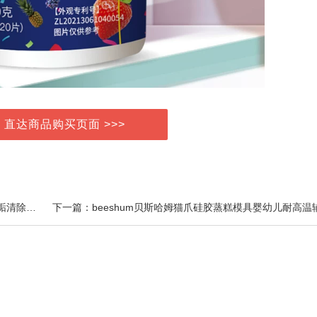
> 直达商品购买页面 >>>
上一篇：科巢婴儿柠檬酸除垢剂食品级电热水壶去除水垢清除清洁剂神器家用