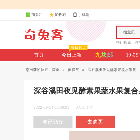
加关注
加收藏
手机端
搜宝贝
热门搜索：
连
每日10点
九
块
邮
首页
今日上新
19块
您当前的位置：
首页
»
值得买
»
深谷溪田夜见酵素果蔬水果复...
深谷溪田夜见酵素果蔬水果复合
2022-09-14 00:36:01
0人阅读过
券已领光
去购买