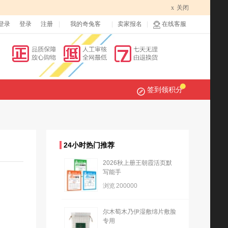
x
关闭
登录
登录
注册
我的奇兔客
卖家报名
在线客服
签到领积分
24小时热门推荐
2026秋上册王朝霞活页默
写能手
浏览
200000
尔木萄木乃伊湿敷绵片敷脸
专用