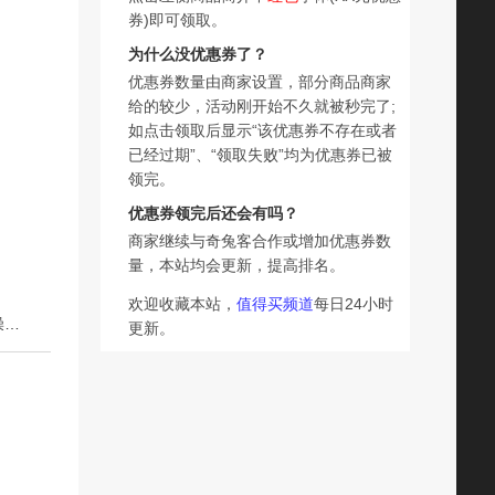
券)即可领取。
为什么没优惠券了？
优惠券数量由商家设置，部分商品商家
给的较少，活动刚开始不久就被秒完了;
如点击领取后显示“该优惠券不存在或者
已经过期”、“领取失败”均为优惠券已被
领完。
优惠券领完后还会有吗？
商家继续与奇兔客合作或增加优惠券数
量，本站均会更新，提高排名。
欢迎收藏本站，
值得买频道
每日24小时
下一篇：慈豪增压花洒喷头套装强效三档洗澡淋雨莲蓬头洗澡喷头强力淋浴头
更新。