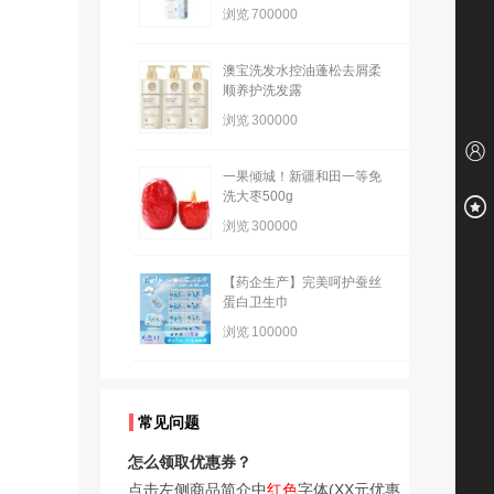
浏览
700000
澳宝洗发水控油蓬松去屑柔
顺养护洗发露
浏览
300000
一果倾城！新疆和田一等免
洗大枣500g
浏览
300000
【药企生产】完美呵护蚕丝
蛋白卫生巾
浏览
100000
常见问题
怎么领取优惠券？
点击左侧商品简介中
红色
字体(XX元优惠