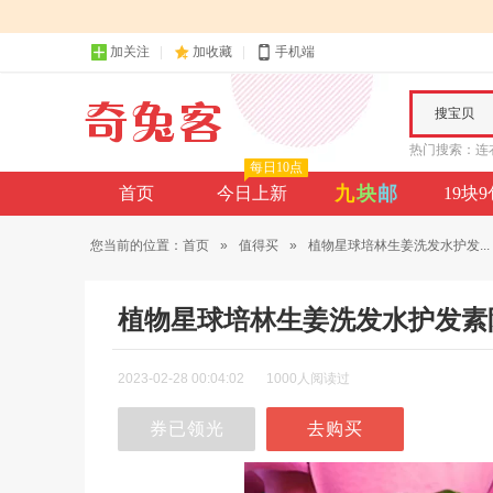
加关注
加收藏
手机端
搜宝贝
热门搜索：
连
每日10点
九
块
邮
首页
今日上新
19块
您当前的位置：
首页
»
值得买
»
植物星球培林生姜洗发水护发...
植物星球培林生姜洗发水护发素
2023-02-28 00:04:02
1000人阅读过
券已领光
去购买