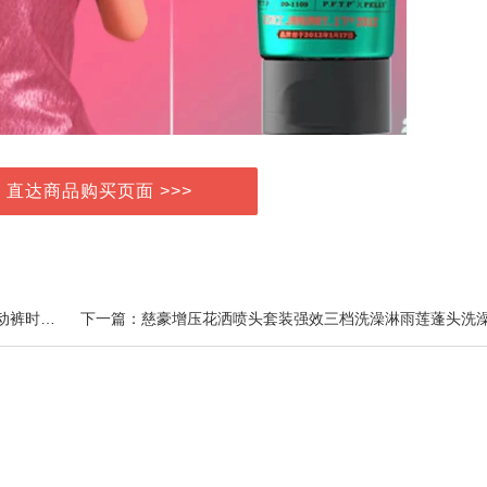
> 直达商品购买页面 >>>
上一篇：宝宝加绒加厚保暖长裤男童女宝宝秋冬外穿运动裤时尚百搭条形卫裤