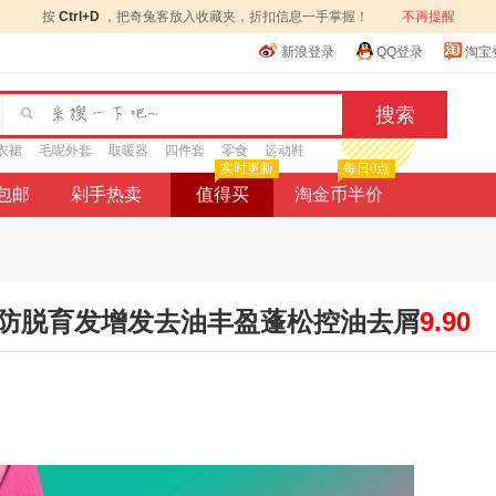
按
Ctrl+D
，把奇兔客放入收藏夹，折扣信息一手掌握！
不再提醒
新浪登录
QQ登录
淘宝
衣裙
毛呢外套
取暖器
四件套
零食
运动鞋
实时更新
每日0点
9包邮
剁手热卖
值得买
淘金币半价
防脱育发增发去油丰盈蓬松控油去屑
9.90