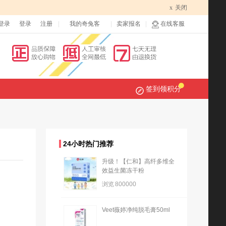
x
关闭
登录
登录
注册
我的奇兔客
卖家报名
在线客服
签到领积分
24小时热门推荐
升级！【仁和】高纤多维全
效益生菌冻干粉
浏览
800000
Veet薇婷净纯脱毛膏50ml