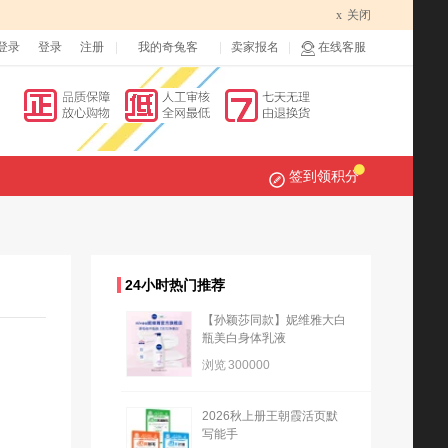
x
关闭
登录
登录
注册
我的奇兔客
卖家报名
在线客服
签到领积分
24小时热门推荐
【孙颖莎同款】妮维雅大白
瓶美白身体乳液
浏览
300000
2026秋上册王朝霞活页默
写能手