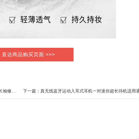
> 直达商品购买页面 >>>
上一篇：秋冬德绒无痕保暖内衣女上衣发热带胸垫低领长袖修身打底衫秋衣P3
下一篇：真无线蓝牙运动入耳式耳机一对迷你超长待机适用