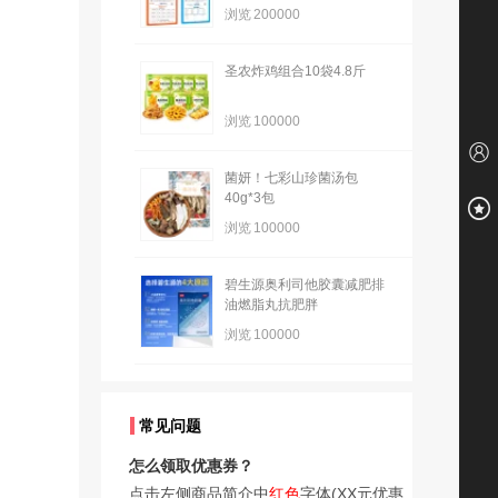
浏览
200000
圣农炸鸡组合10袋4.8斤
浏览
100000
菌妍！七彩山珍菌汤包
40g*3包
浏览
100000
碧生源奥利司他胶囊减肥排
油燃脂丸抗肥胖
浏览
100000
常见问题
怎么领取优惠券？
点击左侧商品简介中
红色
字体(XX元优惠