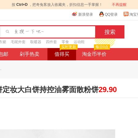
按
Ctrl+D
，把奇兔客放入收藏夹，折扣信息一手掌握！
不再提醒
新浪登录
QQ登录
淘宝
衣裙
毛呢外套
取暖器
四件套
零食
运动鞋
实时更新
每日0点
9包邮
剁手热卖
值得买
淘金币半价
.
饼定妆大白饼持控油雾面散粉饼
29.90