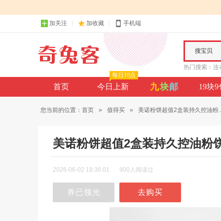
加关注
加收藏
手机端
搜宝贝
热门搜索：
连
每日10点
九
块
邮
首页
今日上新
19块
您当前的位置：
首页
»
值得买
»
美诺粉饼超值2盒装持久控油粉..
美诺粉饼超值2盒装持久控油粉
2026-06-02 18:36:01
900人阅读过
券已领光
去购买