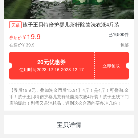
孩子王贝特倍护婴儿茶籽除菌洗衣液4斤装
天猫
19.9
已售500件
券后价
¥
在售价¥ 39.9
包邮
20元优惠券
立即领取
使用时间2023-12-16-2023-12-17
【券后19.9元，叠加淘金币后15.91】4斤！是4斤！可叠淘.金
币！孩子王贝特倍护婴儿茶籽除菌洗衣液4斤装！孩子王线下门
店的爆款！刚需又是消耗品，遇到这么合适的要多冲几份！
宝贝详情