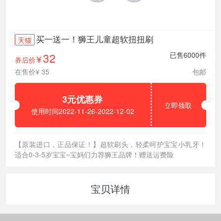
买一送一！狮王儿童超软扭扭刷
天猫
32
已售6000件
券后价
¥
在售价¥ 35
包邮
3元优惠券
立即领取
使用时间2022-11-26-2022-12-02
【原装进口，正品保证！】超软刷头，轻柔呵护宝宝小乳牙！
适合0-3-5岁宝宝~宝妈们力荐狮王品牌！赠送运费险
宝贝详情