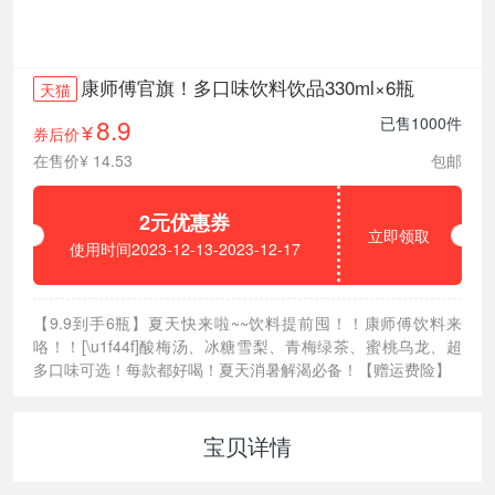
康师傅官旗！多口味饮料饮品330ml×6瓶
天猫
8.9
已售1000件
券后价
¥
在售价¥ 14.53
包邮
2元优惠券
立即领取
使用时间2023-12-13-2023-12-17
【9.9到手6瓶】夏天快来啦~~饮料提前囤！！康师傅饮料来
咯！！[\u1f44f]酸梅汤、冰糖雪梨、青梅绿茶、蜜桃乌龙、超
多口味可选！每款都好喝！夏天消暑解渴必备！【赠运费险】
宝贝详情