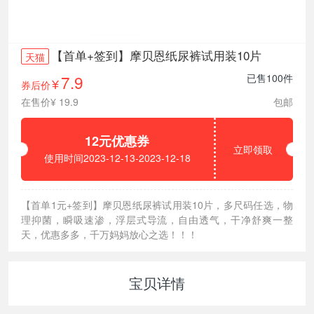
【首单+签到】摩贝恩纸尿裤试用装10片
天猫
7.9
已售100件
券后价
¥
在售价¥ 19.9
包邮
12元优惠券
立即领取
使用时间2023-12-13-2023-12-18
【首单1元+签到】摩贝恩纸尿裤试用装10片，多尺码任选，物
理抑菌，瞬吸速渗，浮层式导流，自由透气，干净舒爽一整
天，优惠多多，千万妈妈放心之选！！！
宝贝详情