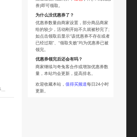
券)即可领取。
为什么没优惠券了？
优惠券数量由商家设置，部分商品商家
给的较少，活动刚开始不久就被秒完了;
如点击领取后显示“该优惠券不存在或者
已经过期”、“领取失败”均为优惠券已被
领完。
优惠券领完后还会有吗？
商家继续与奇兔客合作或增加优惠券数
量，本站均会更新，提高排名。
欢迎收藏本站，
值得买频道
每日24小时
下一篇：小熊帽子韩版可爱女百搭冬季厚围巾一体保暖加绒手套围脖三件套潮
更新。