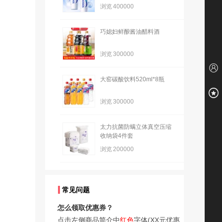
浏览
400000
巧媳妇鲜酿酱油醋料酒
浏览
300000
大窑碳酸饮料520ml*8瓶
浏览
300000
太力抗菌防螨立体真空压缩
收纳袋4件套
浏览
200000
常见问题
怎么领取优惠券？
点击左侧商品简介中
红色
字体(XX元优惠