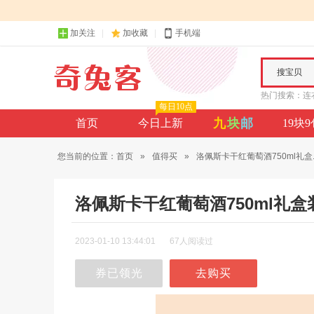
加关注
加收藏
手机端
搜宝贝
热门搜索：
连
每日10点
九
块
邮
首页
今日上新
19块
您当前的位置：
首页
»
值得买
»
洛佩斯卡干红葡萄酒750ml礼盒..
洛佩斯卡干红葡萄酒750ml礼盒装
2023-01-10 13:44:01
67人阅读过
券已领光
去购买