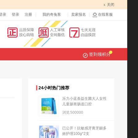
x
关闭
登录
登录
注册
我的奇兔客
卖家报名
在线客服
签到领积分
24小时热门推荐
乐力小蓝条益生菌大人女性
儿童肠胃肠道口腔
浏览
500000
已公开！抗敏感牙膏牙龈多
效护理100g*2支