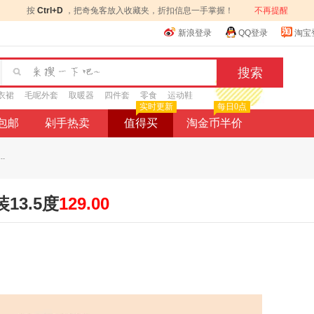
按
Ctrl+D
，把奇兔客放入收藏夹，折扣信息一手掌握！
不再提醒
新浪登录
QQ登录
淘宝
衣裙
毛呢外套
取暖器
四件套
零食
运动鞋
实时更新
每日0点
9包邮
剁手热卖
值得买
淘金币半价
.
13.5度
129.00