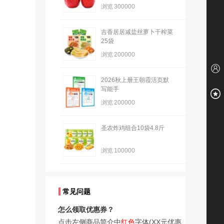
浏览
300000
吉香居居减盐丝萝卜干榨菜
25袋
浏览
200000
2026秋上册王朝霞活页默
写能手
浏览
200000
圣农炸鸡组合10袋4.8斤
浏览
100000
常见问题
怎么领取优惠券？
点击左侧商品简介中
红色
字体(XX元优惠