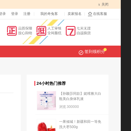
x
关闭
登录
登录
注册
我的奇兔客
卖家报名
在线客服
签到领积分
24小时热门推荐
【孙颖莎同款】妮维雅大白
瓶美白身体乳液
浏览
300000
一果倾城！新疆和田一等免
洗大枣500g