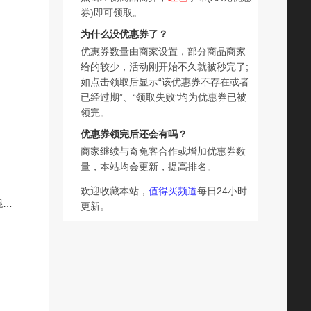
券)即可领取。
为什么没优惠券了？
优惠券数量由商家设置，部分商品商家
给的较少，活动刚开始不久就被秒完了;
如点击领取后显示“该优惠券不存在或者
已经过期”、“领取失败”均为优惠券已被
领完。
优惠券领完后还会有吗？
商家继续与奇兔客合作或增加优惠券数
量，本站均会更新，提高排名。
欢迎收藏本站，
值得买频道
每日24小时
下一篇：【爆款现货】星期零速食素毛肚魔芋即食解馋零食混合装
更新。