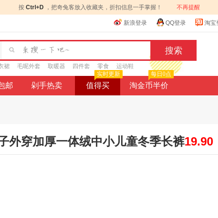
按
Ctrl+D
，把奇兔客放入收藏夹，折扣信息一手掌握！
不再提醒
新浪登录
QQ登录
淘宝
衣裙
毛呢外套
取暖器
四件套
零食
运动鞋
实时更新
每日0点
9包邮
剁手热卖
值得买
淘金币半价
子外穿加厚一体绒中小儿童冬季长裤
19.90