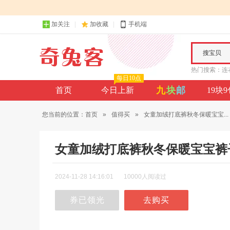
加关注
加收藏
手机端
搜宝贝
热门搜索：
连
每日10点
九
块
邮
首页
今日上新
19块
您当前的位置：
首页
»
值得买
»
女童加绒打底裤秋冬保暖宝宝...
女童加绒打底裤秋冬保暖宝宝裤
2024-11-28 14:16:01
10000人阅读过
券已领光
去购买