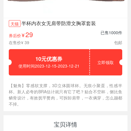
半杯内衣女无肩带防滑文胸罩套装
天猫
29
已售1000件
券后价
¥
在售价¥ 39
包邮
10元优惠券
立即领取
使用时间2023-12-15-2023-12-21
【魅角】零感软支撑，3D立体圆球杯。无痕小聚蛋，性感半
杯。新人必夸的BRA估计就只有它了吧？贴合不空杯，侧比鱼
鳞骨设计，有效抚平赘肉，可拆卸肩带，一衣俩穿，怎么蹦都
不掉。
宝贝详情