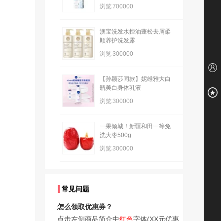
浏览
700000
澳宝洗发水控油蓬松去屑柔
顺养护洗发露
浏览
300000
【孙颖莎同款】妮维雅大白
瓶美白身体乳液
浏览
300000
一果倾城！新疆和田一等免
洗大枣500g
浏览
300000
常见问题
怎么领取优惠券？
点击左侧商品简介中
红色
字体(XX元优惠