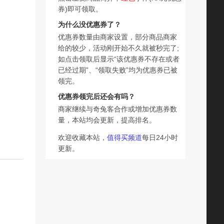
券)即可领取。
为什么没优惠券了？
优惠券数量由商家设置，部分商品商家
给的较少，活动刚开始不久就被秒完了;
如点击领取后显示“该优惠券不存在或者
已经过期”、“领取失败”均为优惠券已被
领完。
优惠券领完后还会有吗？
商家继续与奇兔客合作或增加优惠券数
量，本站均会更新，提高排名。
欢迎收藏本站，
值得买频道
每日24小时
更新。