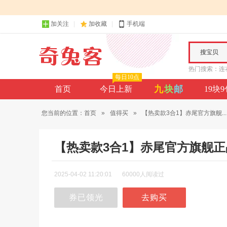
加关注
加收藏
手机端
搜宝贝
热门搜索：
连
每日10点
九
块
邮
首页
今日上新
19块
您当前的位置：
首页
»
值得买
»
【热卖款3合1】赤尾官方旗舰...
【热卖款3合1】赤尾官方旗舰正
2025-04-02 11:20:01
60000人阅读过
券已领光
去购买