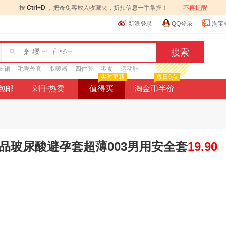
按
Ctrl+D
，把奇兔客放入收藏夹，折扣信息一手掌握！
不再提醒
新浪登录
QQ登录
淘宝
衣裙
毛呢外套
取暖器
四件套
零食
运动鞋
实时更新
每日0点
9包邮
剁手热卖
值得买
淘金币半价
品玻尿酸避孕套超薄003男用安全套
19.90