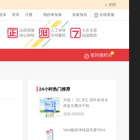
x
关闭
登录
登录
注册
我的奇兔客
卖家报名
在线客服
签到领积分
24小时热门推荐
升级！【仁和】高纤多维全
效益生菌冻干粉
浏览
800000
Veet薇婷净纯脱毛膏50ml