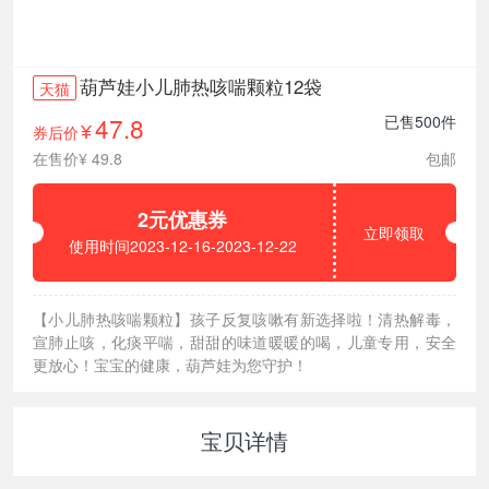
葫芦娃小儿肺热咳喘颗粒12袋
天猫
47.8
已售500件
券后价
¥
在售价¥ 49.8
包邮
2元优惠券
立即领取
使用时间2023-12-16-2023-12-22
【小儿肺热咳喘颗粒】孩子反复咳嗽有新选择啦！清热解毒，
宣肺止咳，化痰平喘，甜甜的味道暖暖的喝，儿童专用，安全
更放心！宝宝的健康，葫芦娃为您守护！
宝贝详情