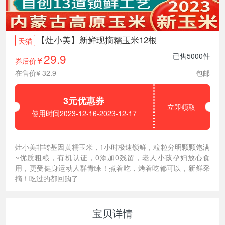
【灶小美】新鲜现摘糯玉米12根
天猫
29.9
已售5000件
券后价
¥
在售价¥ 32.9
包邮
3元优惠券
立即领取
使用时间2023-12-16-2023-12-17
灶小美非转基因黄糯玉米，1小时极速锁鲜，粒粒分明颗颗饱满
~优质粗粮，有机认证，0添加0残留，老人小孩孕妇放心食
用，更受健身运动人群青睐！煮着吃，烤着吃都可以，新鲜采
摘！吃过的都回购了
宝贝详情