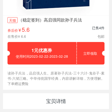
（稳定签到）高启强同款孙子兵法
天猫
5.6
已售4件
券后价
¥
在售价¥ 6.6
包邮
1元优惠券
立即领取
使用时间2023-02-22-2023-02-28
读孙子兵法，品启强人生。原著孙子兵法-三十六计-鬼谷子-素
书-六韬三略。中华传统国学经典，内容讲解详细，方便理解。
下单赠运费险
宝贝详情