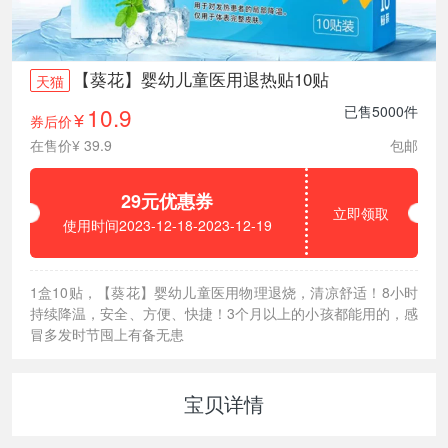
【葵花】婴幼儿童医用退热贴10贴
天猫
10.9
已售5000件
券后价
¥
在售价¥ 39.9
包邮
29元优惠券
立即领取
使用时间2023-12-18-2023-12-19
1盒10贴，【葵花】婴幼儿童医用物理退烧，清凉舒适！8小时
持续降温，安全、方便、快捷！3个月以上的小孩都能用的，感
冒多发时节囤上有备无患
宝贝详情