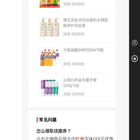
浏览
300000
澳宝洗发水控油蓬松去屑柔
顺养护洗发露
浏览
300000
大窑碳酸饮料520ml*8瓶
浏览
300000
云南白药益生菌牙膏
105g*4支
浏览
100000
常见问题
怎么领取优惠券？
点击左侧商品简介中
红色
字体(XX元优惠