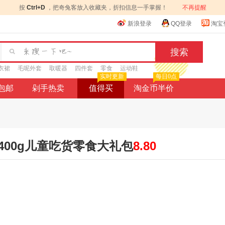
按
Ctrl+D
，把奇兔客放入收藏夹，折扣信息一手掌握！
不再提醒
新浪登录
QQ登录
淘宝
衣裙
毛呢外套
取暖器
四件套
零食
运动鞋
实时更新
每日0点
9包邮
剁手热卖
值得买
淘金币半价
00g儿童吃货零食大礼包
8.80