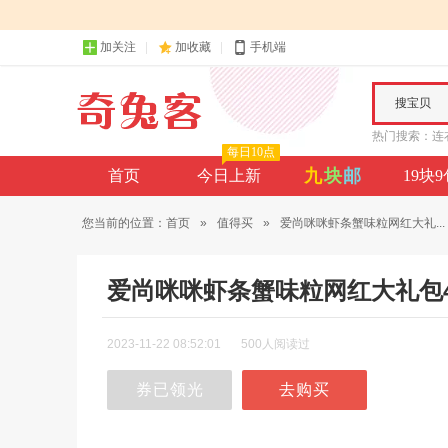
加关注
加收藏
手机端
搜宝贝
热门搜索：
连
每日10点
九
块
邮
首页
今日上新
19块
您当前的位置：
首页
»
值得买
»
爱尚咪咪虾条蟹味粒网红大礼...
爱尚咪咪虾条蟹味粒网红大礼包4
2023-11-22 08:52:01
500人阅读过
券已领光
去购买