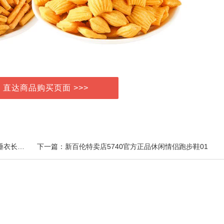
> 直达商品购买页面 >>>
上一篇：2件装 包屁衣婴儿春秋宝宝连体衣新生儿纯棉睡衣长袖三角哈衣夏款
下一篇：新百伦特卖店5740官方正品休闲情侣跑步鞋01