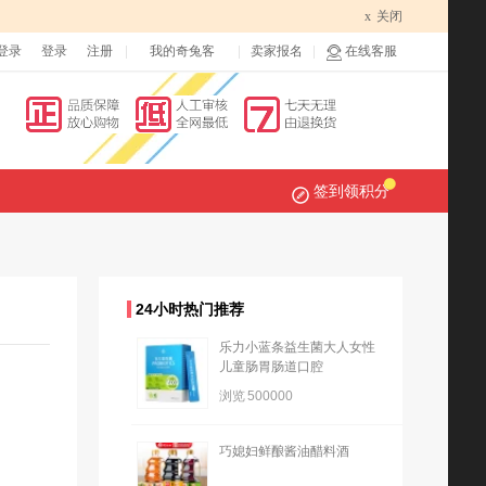
x
关闭
登录
登录
注册
我的奇兔客
卖家报名
在线客服
签到领积分
24小时热门推荐
乐力小蓝条益生菌大人女性
儿童肠胃肠道口腔
浏览
500000
巧媳妇鲜酿酱油醋料酒