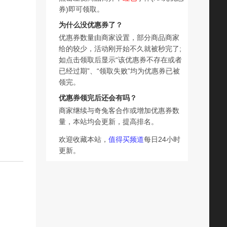
券)即可领取。
为什么没优惠券了？
优惠券数量由商家设置，部分商品商家
给的较少，活动刚开始不久就被秒完了;
如点击领取后显示“该优惠券不存在或者
已经过期”、“领取失败”均为优惠券已被
领完。
优惠券领完后还会有吗？
商家继续与奇兔客合作或增加优惠券数
量，本站均会更新，提高排名。
欢迎收藏本站，
值得买频道
每日24小时
更新。