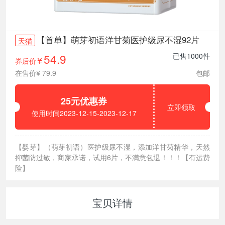
【首单】萌芽初语洋甘菊医护级尿不湿92片
天猫
54.9
已售1000件
券后价
¥
在售价¥ 79.9
包邮
25元优惠券
立即领取
使用时间2023-12-15-2023-12-17
【婴芽】（萌芽初语）医护级尿不湿，添加洋甘菊精华，天然
抑菌防过敏，商家承诺，试用6片，不满意包退！！！【有运费
险】
宝贝详情