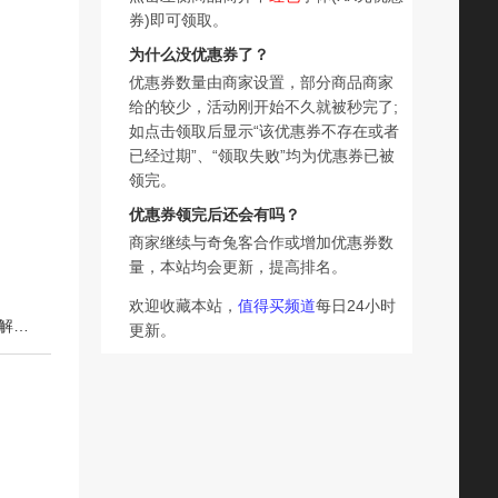
券)即可领取。
为什么没优惠券了？
优惠券数量由商家设置，部分商品商家
给的较少，活动刚开始不久就被秒完了;
如点击领取后显示“该优惠券不存在或者
已经过期”、“领取失败”均为优惠券已被
领完。
优惠券领完后还会有吗？
商家继续与奇兔客合作或增加优惠券数
量，本站均会更新，提高排名。
欢迎收藏本站，
值得买频道
每日24小时
下一篇：塞外北国料酒调味汁5斤大桶家庭厨房烹饪商用去腥解膻黄酒调味料
更新。