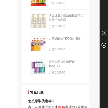
浏览
300000
澳宝洗发水控油蓬松去屑柔
顺养护洗发露
浏览
300000
大窑碳酸饮料520ml*8瓶
浏览
300000
云南白药益生菌牙膏
105g*4支
浏览
100000
常见问题
怎么领取优惠券？
点击左侧商品简介中
红色
字体(XX元优惠