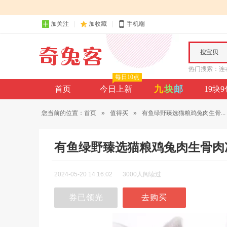
加关注
加收藏
手机端
搜宝贝
热门搜索：
连
每日10点
九
块
邮
首页
今日上新
19块
您当前的位置：
首页
»
值得买
»
有鱼绿野臻选猫粮鸡兔肉生骨...
有鱼绿野臻选猫粮鸡兔肉生骨肉
2024-05-20 14:16:02
3000人阅读过
券已领光
去购买