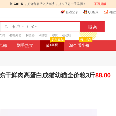
按
Ctrl+D
，把奇兔客放入收藏夹，折扣信息一手掌握！
不再提醒
新浪登录
QQ登录
淘宝
衣裙
毛呢外套
取暖器
四件套
零食
运动鞋
实时更新
每日0点
9包邮
剁手热卖
值得买
淘金币半价
冻干鲜肉高蛋白成猫幼猫全价粮3斤
88.00