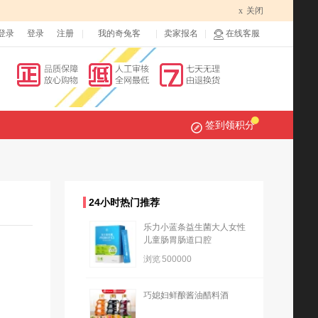
x
关闭
登录
登录
注册
我的奇兔客
卖家报名
在线客服
签到领积分
24小时热门推荐
乐力小蓝条益生菌大人女性
儿童肠胃肠道口腔
浏览
500000
巧媳妇鲜酿酱油醋料酒