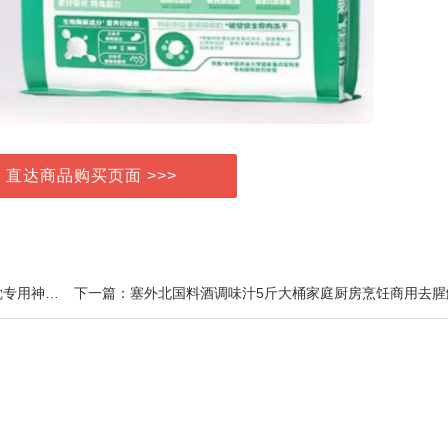
> 直达商品购买页面 >>>
上一篇：婧麒孕妇枕头护腰侧睡枕托腹u型侧卧抱枕睡觉专用神器孕期垫靠枕