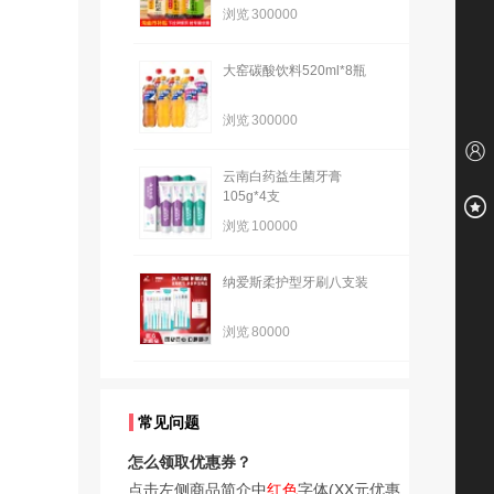
浏览
300000
大窑碳酸饮料520ml*8瓶
浏览
300000
云南白药益生菌牙膏
105g*4支
浏览
100000
纳爱斯柔护型牙刷八支装
浏览
80000
常见问题
怎么领取优惠券？
点击左侧商品简介中
红色
字体(XX元优惠