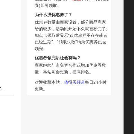
券)即可领取。
为什么没优惠券了？
优惠券数量由商家设置，部分商品商家
给的较少，活动刚开始不久就被秒完了;
如点击领取后显示“该优惠券不存在或者
已经过期”、“领取失败”均为优惠券已被
领完。
优惠券领完后还会有吗？
商家继续与奇兔客合作或增加优惠券数
量，本站均会更新，提高排名。
欢迎收藏本站，
值得买频道
每日24小时
下一篇：福满园泰国乳胶枕头枕芯护颈椎睡眠单人学生宿舍一对装记忆枕
更新。