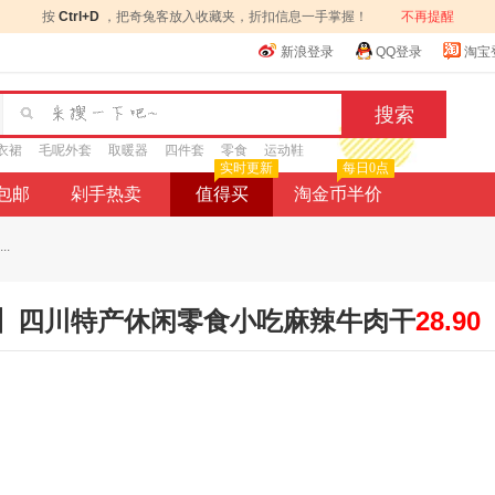
按
Ctrl+D
，把奇兔客放入收藏夹，折扣信息一手掌握！
不再提醒
新浪登录
QQ登录
淘宝
衣裙
毛呢外套
取暖器
四件套
零食
运动鞋
实时更新
每日0点
9包邮
剁手热卖
值得买
淘金币半价
.
2袋】四川特产休闲零食小吃麻辣牛肉干
28.90