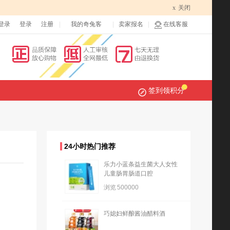
x
关闭
登录
登录
注册
我的奇兔客
卖家报名
在线客服
签到领积分
24小时热门推荐
乐力小蓝条益生菌大人女性
儿童肠胃肠道口腔
浏览
500000
巧媳妇鲜酿酱油醋料酒