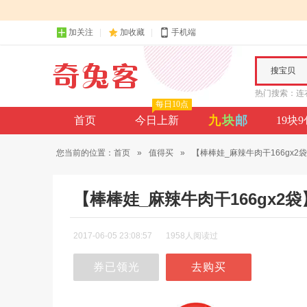
加关注
加收藏
手机端
搜宝贝
热门搜索：
连
每日10点
九
块
邮
首页
今日上新
19块
您当前的位置：
首页
»
值得买
»
【棒棒娃_麻辣牛肉干166gx2袋..
【棒棒娃_麻辣牛肉干166gx
2017-06-05 23:08:57
1958人阅读过
券已领光
去购买