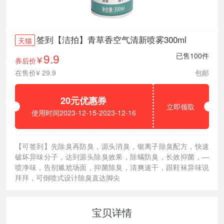
签到【洁拍】青草香空气清新喷雾300ml
天猫
9.9
已售100件
券后价
¥
在售价¥ 29.9
包邮
20元优惠券
立即领取
使用时间2023-12-15-2023-12-16
【可签到】先除臭再防臭，源头消臭，银离子除臭配方，快速
破坏异味分子，达到源头除臭效果，除螨防臭，长效抑菌，—
喷净味，告别尴尬场面，抑菌除臭，清爽速干，跟鞋袜异味说
拜拜，可倒喷式设计除臭直达脚尖
宝贝详情