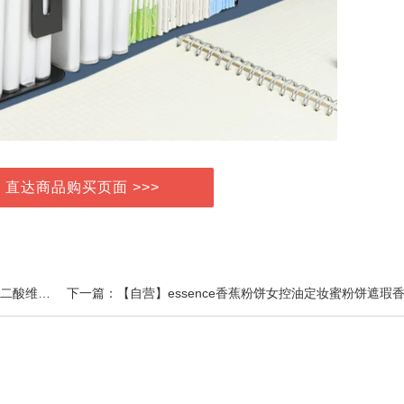
> 直达商品购买页面 >>>
上一篇：A lapeu莱贝杜鹃花酸原液控油祛痘淡化痘印壬二酸维稳面部精华