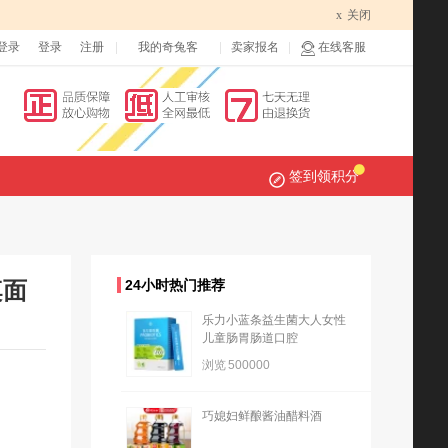
x
关闭
登录
登录
注册
我的奇兔客
卖家报名
在线客服
签到领积分
桌面
24小时热门推荐
乐力小蓝条益生菌大人女性
儿童肠胃肠道口腔
浏览
500000
巧媳妇鲜酿酱油醋料酒