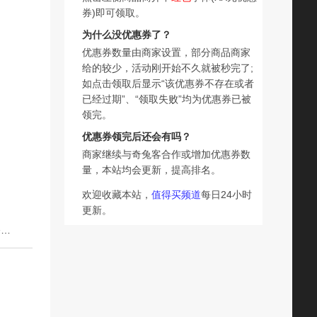
券)即可领取。
为什么没优惠券了？
优惠券数量由商家设置，部分商品商家
给的较少，活动刚开始不久就被秒完了;
如点击领取后显示“该优惠券不存在或者
已经过期”、“领取失败”均为优惠券已被
领完。
优惠券领完后还会有吗？
商家继续与奇兔客合作或增加优惠券数
量，本站均会更新，提高排名。
欢迎收藏本站，
值得买频道
每日24小时
更新。
下一篇：【自营】essence香蕉粉饼女控油定妆蜜粉饼遮瑕香蕉哑光提亮散粉