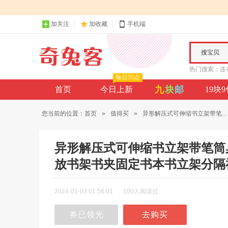
加关注
加收藏
手机端
搜宝贝
热门搜索：
连
每日10点
九
块
邮
首页
今日上新
19块
您当前的位置：
首页
»
值得买
»
异形解压式可伸缩书立架带笔...
异形解压式可伸缩书立架带笔筒
放书架书夹固定书本书立架分隔
2024-01-03 01:56:01
100人阅读过
券已领光
去购买