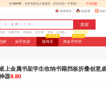
按
Ctrl+D
，把奇兔客放入收藏夹，折扣信息一手掌握！
不再提醒
新浪登录
QQ登录
淘宝
衣裙
毛呢外套
取暖器
四件套
零食
运动鞋
实时更新
每日0点
9包邮
剁手热卖
值得买
淘金币半价
桌上金属书架学生收纳书籍挡板折叠创意
神器
9.80