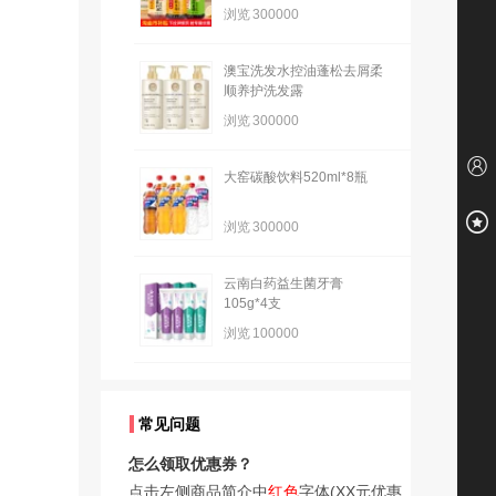
浏览
300000
澳宝洗发水控油蓬松去屑柔
顺养护洗发露
浏览
300000
大窑碳酸饮料520ml*8瓶
浏览
300000
云南白药益生菌牙膏
105g*4支
浏览
100000
常见问题
怎么领取优惠券？
点击左侧商品简介中
红色
字体(XX元优惠