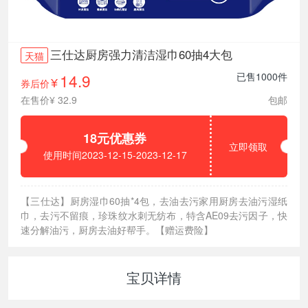
三仕达厨房强力清洁湿巾60抽4大包
天猫
14.9
已售1000件
券后价
¥
在售价¥ 32.9
包邮
18元优惠券
立即领取
使用时间2023-12-15-2023-12-17
【三仕达】厨房湿巾60抽*4包，去油去污家用厨房去油污湿纸
巾，去污不留痕，珍珠纹水刺无纺布，特含AE09去污因子，快
速分解油污，厨房去油好帮手。【赠运费险】
宝贝详情