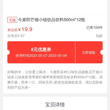
今麦郎芒顿小镇饮品饮料500ml*12瓶
天猫
19.9
已售100件
券后价
¥
在售价¥ 57
包邮
8元优惠券
立即领取
使用时间2023-05-07-2023-05-09
好喝的水，让你爱上喝水，今麦郎多种口味饮品旗舰店芒顿小
镇多口味黄梨青苹果柠檬苹果蜜桃西瓜味饮料500ml*12瓶，清
爽不腻，简单一口，回味无穷~新老包装随机发货，请以实际收
到的产品为准~
宝贝详情