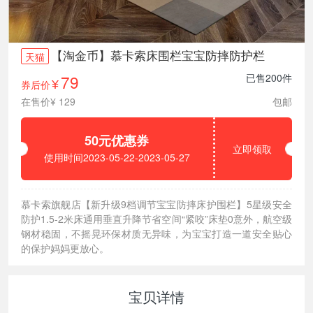
【淘金币】慕卡索床围栏宝宝防摔防护栏
天猫
79
已售200件
券后价
¥
在售价¥ 129
包邮
50元优惠券
立即领取
使用时间2023-05-22-2023-05-27
慕卡索旗舰店【新升级9档调节宝宝防摔床护围栏】5星级安全
防护1.5-2米床通用垂直升降节省空间“紧咬”床垫0意外，航空级
钢材稳固，不摇晃环保材质无异味，为宝宝打造一道安全贴心
的保护妈妈更放心。
宝贝详情