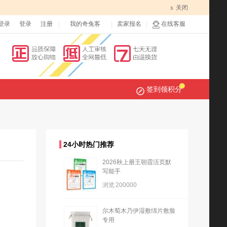
x
关闭
登录
登录
注册
我的奇兔客
卖家报名
在线客服
签到领积分
24小时热门推荐
2026秋上册王朝霞活页默
写能手
浏览
200000
尔木萄木乃伊湿敷绵片敷脸
专用