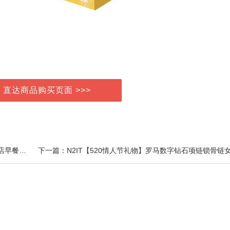
> 直达商品购买页面 >>>
上一篇：啖福蛋黄肉粽正宗嘉兴大粽子鲜肉七龙珠旗舰店早餐端午节礼盒团购