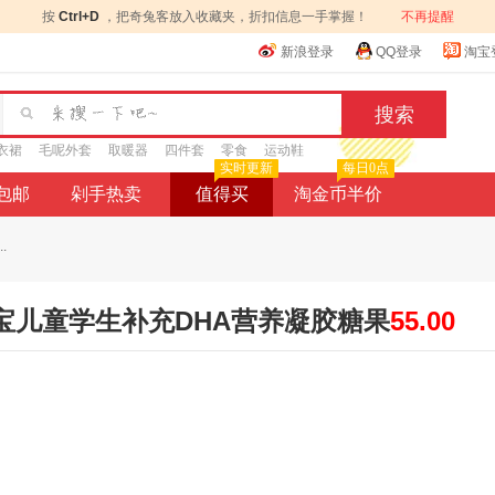
按
Ctrl+D
，把奇兔客放入收藏夹，折扣信息一手掌握！
不再提醒
新浪登录
QQ登录
淘宝
衣裙
毛呢外套
取暖器
四件套
零食
运动鞋
实时更新
每日0点
9包邮
剁手热卖
值得买
淘金币半价
.
宝儿童学生补充DHA营养凝胶糖果
55.00