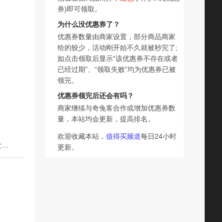
券)即可领取。
为什么没优惠券了？
优惠券数量由商家设置，部分商品商家
给的较少，活动刚开始不久就被秒完了;
如点击领取后显示“该优惠券不存在或者
已经过期”、“领取失败”均为优惠券已被
领完。
优惠券领完后还会有吗？
商家继续与奇兔客合作或增加优惠券数
量，本站均会更新，提高排名。
欢迎收藏本站，
值得买频道
每日24小时
下一篇：N2IT【520情人节礼物】罗马数字钻石项链锁骨链女玫瑰金色手镯
更新。