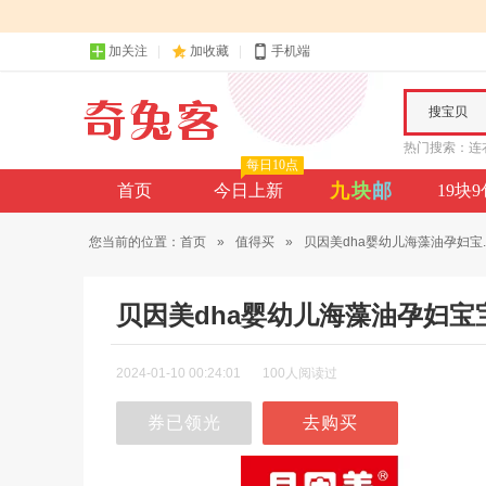
加关注
加收藏
手机端
搜宝贝
热门搜索：
连
每日10点
九
块
邮
首页
今日上新
19块
您当前的位置：
首页
»
值得买
»
贝因美dha婴幼儿海藻油孕妇宝..
贝因美dha婴幼儿海藻油孕妇宝
2024-01-10 00:24:01
100人阅读过
券已领光
去购买