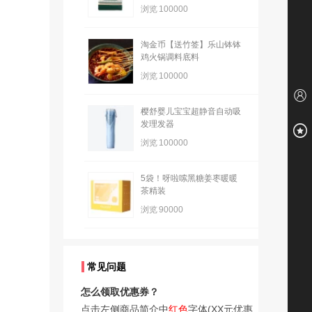
浏览
100000
淘金币【送竹签】乐山钵钵
鸡火锅调料底料
浏览
100000
樱舒婴儿宝宝超静音自动吸
发理发器
浏览
100000
5袋！呀啦嗦黑糖姜枣暖暖
茶精装
浏览
90000
常见问题
怎么领取优惠券？
点击左侧商品简介中
红色
字体(XX元优惠