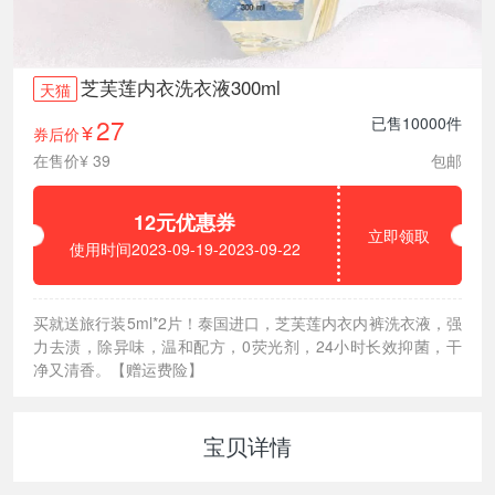
芝芙莲内衣洗衣液300ml
天猫
27
已售10000件
券后价
¥
在售价¥ 39
包邮
12元优惠券
立即领取
使用时间2023-09-19-2023-09-22
买就送旅行装5ml*2片！泰国进口，芝芙莲内衣内裤洗衣液，强
力去渍，除异味，温和配方，0荧光剂，24小时长效抑菌，干
净又清香。【赠运费险】
宝贝详情