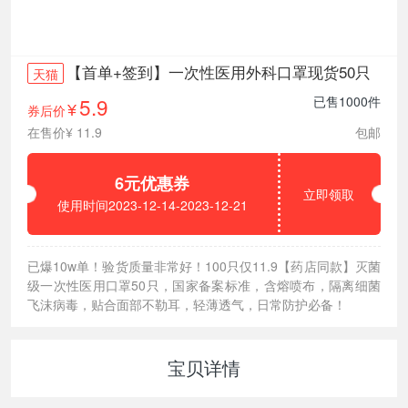
【首单+签到】一次性医用外科口罩现货50只
天猫
5.9
已售1000件
券后价
¥
在售价¥ 11.9
包邮
6元优惠券
立即领取
使用时间2023-12-14-2023-12-21
已爆10w单！验货质量非常好！100只仅11.9【药店同款】灭菌
级一次性医用口罩50只，国家备案标准，含熔喷布，隔离细菌
飞沫病毒，贴合面部不勒耳，轻薄透气，日常防护必备！
宝贝详情