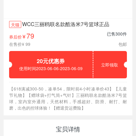
WCC三丽鸥联名款酷洛米7号篮球正品
天猫
79
已售300件
券后价
¥
在售价¥ 99
包邮
20元优惠券
立即领取
使用时间2023-06-06-2023-06-09
【618满减300-50，凑单54，限时前4小时凑单价43】【儿童
节礼物】【赠球袋+打气筒+气针】三丽鸥联名款酷洛米7号篮
球，室内室外通用，天然材料，手感超好、防滑、耐打、耐
磨，出色的控球体验！【赠退货运费险】
宝贝详情