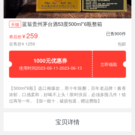
蓝翁贵州茅台酒53度500ml*6瓶整箱
天猫
259
已售900件
券后价
¥
在售价¥ 1259
包邮
1000元优惠券
立即领取
使用时间2023-06-11-2023-06-13
【500ml*6瓶】选口粮爆款，用十年陈酿，百年老品牌！酱香
浓郁，口感柔和，好喝不上头！限时供应，必须多囤几件！错
过再等一年。【假一赔十，破损包退，赠运费险】
宝贝详情