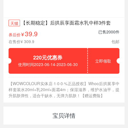
【长期稳定】后拱辰享面霜水乳中样3件套
天猫
39.9
已售2000件
券后价
¥
在售价¥ 309.9
包邮
220元优惠券
立即领取
使用时间2023-06-14-2023-06-30
【WOWCOLOUR实体店·1·0·0·%正品授权】Whoo后拱展享中
样套装水20ml+乳20ml+面霜4m；保湿滋养，维护水油平，提
升肌肤弹性，适合干缺水，无弹力肌肤！【赠运费险】
宝贝详情