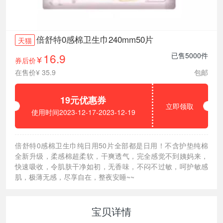
倍舒特0感棉卫生巾240mm50片
天猫
16.9
已售5000件
券后价
¥
在售价¥ 35.9
包邮
19元优惠券
立即领取
使用时间2023-12-17-2023-12-19
倍舒特0感棉卫生巾纯日用50片全部都是日用！不含护垫纯棉
全新升级，柔感棉超柔软，干爽透气，完全感觉不到姨妈来，
快速吸收，令肌肤干净如初，无香味，不闷不过敏，呵护敏感
肌，极薄无感，尽享自在，整夜安睡~~
宝贝详情