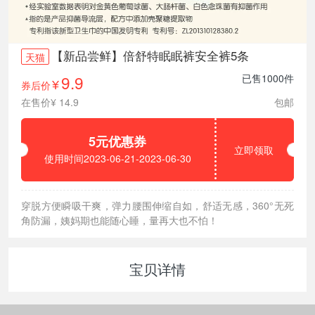
【新品尝鲜】倍舒特眠眠裤安全裤5条
天猫
9.9
已售1000件
券后价
¥
在售价¥ 14.9
包邮
5元优惠券
立即领取
使用时间2023-06-21-2023-06-30
穿脱方便瞬吸干爽，弹力腰围伸缩自如，舒适无感，360°无死
角防漏，姨妈期也能随心睡，量再大也不怕！
宝贝详情