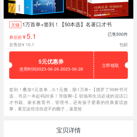
1万首单+签到！【50本选】名著口才书
天猫
5.1
已售500件
券后价
¥
在售价¥ 10.1
包邮
5元优惠券
立即领取
使用时间2023-06-26-2023-06-26
签到！叠加1元首单，0-1元撸，限1万单~【搜罗了50种书可
选，书店一本起码20多！哭值啊~】职场和生活必读的说话口
才书籍、家长教育书，管理书，还有孩子爱看的经典童话故
事，看完这些没你进不的圈子，速度抢
宝贝详情