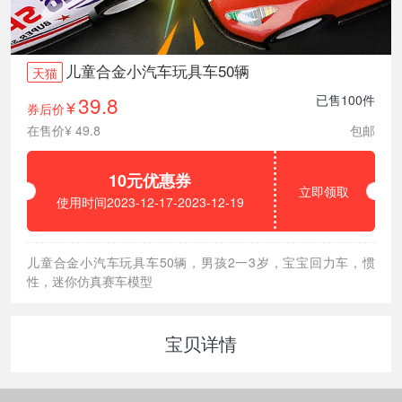
儿童合金小汽车玩具车50辆
天猫
39.8
已售100件
券后价
¥
在售价¥ 49.8
包邮
10元优惠券
立即领取
使用时间2023-12-17-2023-12-19
儿童合金小汽车玩具车50辆，男孩2一3岁，宝宝回力车，惯
性，迷你仿真赛车模型
宝贝详情